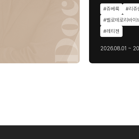
#쥬베룩
#리쥬
#벨로테로리바이
#레티젠
2026.08.01 ~ 20