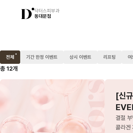
닥터스피부과
동대문점
전체
기간 한정 이벤트
상시 이벤트
리프팅
여
총 12개
[신규
EVE
결절 부
콜라겐