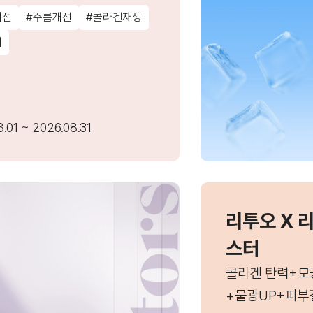
개선
#주름개선
#콜라겐재생
리
.01 ~ 2026.08.31
리투오 X 
스터
콜라겐 탄력+모
+물광UP+피부