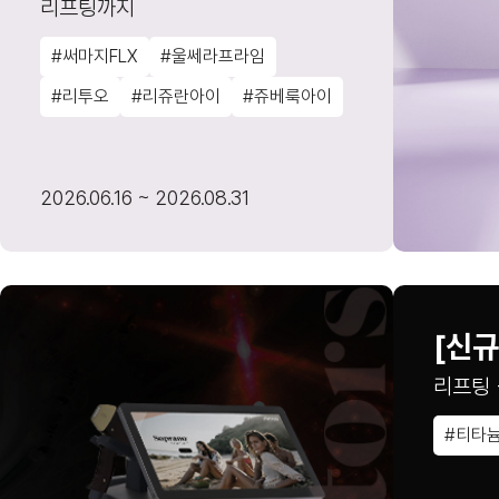
리프팅까지
#써마지FLX
#울쎄라프라임
#리투오
#리쥬란아이
#쥬베룩아이
2026.06.16 ~ 2026.08.31
[신규
리프팅 
#티타