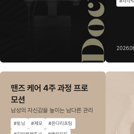
#사각
2026.08
맨즈 케어 4주 과정 프로
모션
남성의 자신감을 높이는 남다른 관리
#토닝
#제모
#온다리프팅