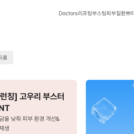
Doctors
리프팅
부스팅
피부질환
쁘띠
드름
런칭] 고우리 부스터
NT
담을 낮춰 피부 환경 개선&
 재생