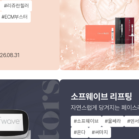
#리쥬란힐러
#ECM부스터
26.08.31
소프웨이브 리프팅
자연스럽게 당겨지는 페이스
#소프웨이브
#울쎄라
#덴
#온다
#써마지