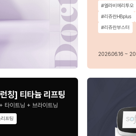
#엘라비에리투오
#리쥬란HBplus
#리쥬란부스터
2026.06.16 ~ 20
런칭] 티타늄 리프팅
+ 타이트닝 + 브라이트닝
늄리프팅