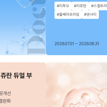
#리투오
#리쥬란
#스컬트라
#울쎄라프라임
#덴서티
2026.07.01 ~ 2026.08.31
리쥬란 듀얼 부
공개선
결완화