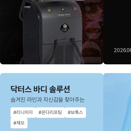
2026.08
닥터스 바디 솔루션
숨겨진 라인과 자신감을 찾아주는
#리니어지
#온다리프팅
#보톡스
#제모