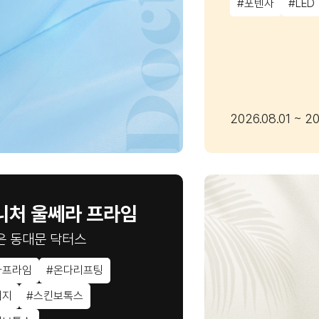
#포텐자
#LED
2026.08.01 ~ 20
니처 울쎄라 프라임
은 동대문 닥터스
라프라임
#온다리프팅
어지
#스킨보톡스