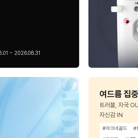
.01 ~ 2026.08.31
여드름 집중
트러블, 자국 O
자신감 IN
#아크네골드
#