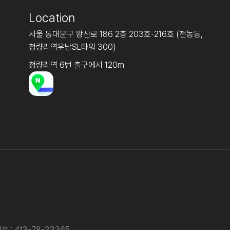
Location
서울 동대문구 왕산로 186 2층 203호-216호 (전농동,
청량리역우남SL타워 300)
청량리역 6번 출구에서 120m
: 413-78-33365