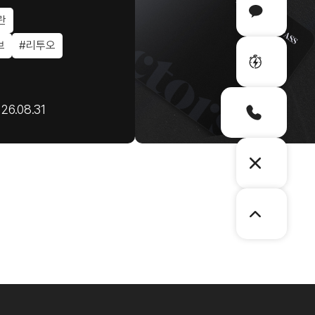
란
브
#리투오
26.08.31