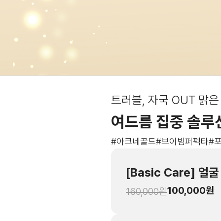
트러블, 자국 OUT 맑은
여드름 집중 솔루
#아크네골드
#브이빔퍼펙타
#
[Basic Care] 
100,000
원
160,000
원