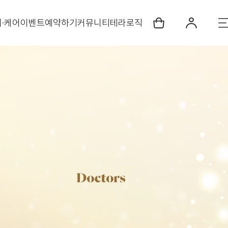
·케어
이벤트
예약하기
커뮤니티
테라로직