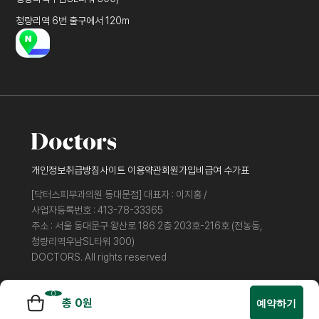
청량리역 6번 출구에서 120m
개인정보취급방침
사이트 이용약관
회원가입
비급여 수가표
[닥터스피부과의원 동대문점] 대표자 : 이지홍 /
사업자등록번호 : 413-78-33365
주소 : 서울 동대문구 왕산로 186 2층 203호-216호 (전농동,
청량리역우남SL타워 300)
DOCTORS. All rights reserved
0
총
0
원
예약하기