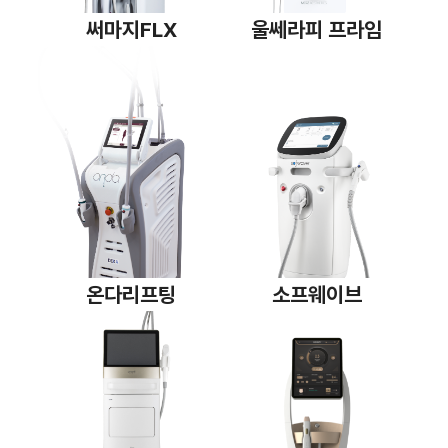
써마지FLX
울쎄라피 프라임
온다리프팅
소프웨이브