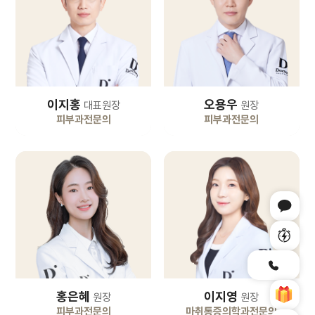
이지홍
오용우
대표원장
원장
피부과전문의
피부과전문의
홍은혜
이지영
원장
원장
피부과전문의
마취통증의학과전문의