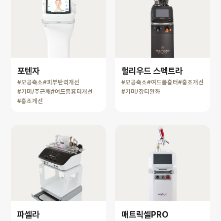
포텐자
헐리우드 스펙트라
#모공축소
#피부탄력개선
#모공축소
#여드름흉터
#홍조개선
#기미/주근깨
#여드름흉터개선
#기미/잡티완화
#홍조개선
파셀라
매트릭셀PRO