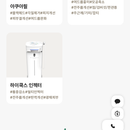
#여드름흉터
#모공축소
아쿠아필
#잔주름개선
#점/검버섯/한관종
#주근깨/기미/잡티
#블랙헤드
#각질제거
#피지개선
#피부결개선
#여드름완화
하이쿡스 인젝터
#통증감소
#멀티인젝터
#잔주름개선
#탄력개선
#광채피부