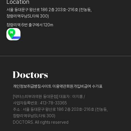
Location
서울 동대문구 왕산로 186 2층 203호-216호 (전농동,
청량리역우남SL타워 300)
청량리역 6번 출구에서 120m
개인정보취급방침
사이트 이용약관
회원가입
비급여 수가표
[닥터스피부과의원 동대문점] 대표자 : 이지홍 /
사업자등록번호 : 413-78-33365
주소 : 서울 동대문구 왕산로 186 2층 203호-216호 (전농동,
청량리역우남SL타워 300)
DOCTORS. All rights reserved