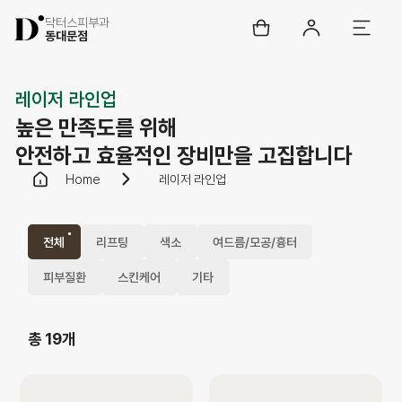
닥터스피부과
동대문점
레이저 라인업
높은 만족도를 위해
안전하고 효율적인 장비만을 고집합니다
Home
레이저 라인업
전체
리프팅
색소
여드름/모공/흉터
피부질환
스킨케어
기타
총 19개