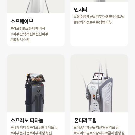
덴서티
#잔주름개선
#피부재생
#타이트닝
소프웨이브
#탄력개선
#쫀쫀탱탱피부
#리프팅
#초음파에너지
#피부탄력개선
#전신피부
#쿨링시스템
소프라노 티타늄
온다리프팅
#세가지파장
#리프팅
#타이트닝
#이중턱개선
#처진얼굴리프팅
#피부톤개선
#피부재생촉진
#타이트닝
#지방파괴
#콜라겐생성