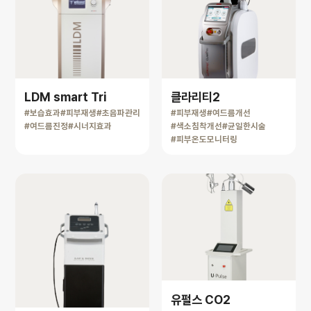
LDM smart Tri
클라리티2
#보습효과
#피부재생
#초음파관리
#피부재생
#여드름개선
#여드름진정
#시너지효과
#색소침착개선
#균일한시술
#피부온도모니터링
유펄스 CO2