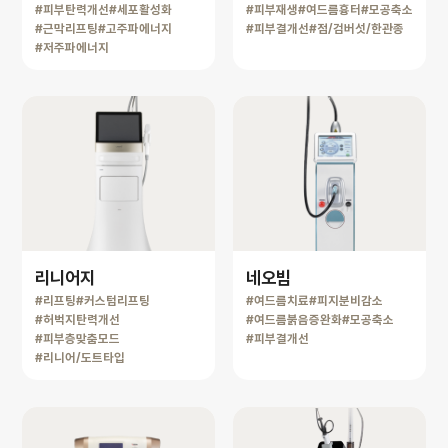
#피부탄력개선
#세포활성화
#피부재생
#여드름흉터
#모공축소
#근막리프팅
#고주파에너지
#피부결개선
#점/검버섯/한관종
#저주파에너지
리니어지
네오빔
#리프팅
#커스텀리프팅
#여드름치료
#피지분비감소
#허벅지탄력개선
#여드름붉음증완화
#모공축소
#피부층맞춤모드
#피부결개선
#리니어/도트타입