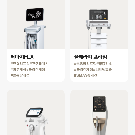
써마지FLX
울쎄라피 프라임
#탄력리프팅
#잔주름개선
#초음파리프팅
#통증감소
#피부재생
#콜라겐재생
#콜라겐재생
#리프팅효과
#볼륨감개선
#SMAS층개선