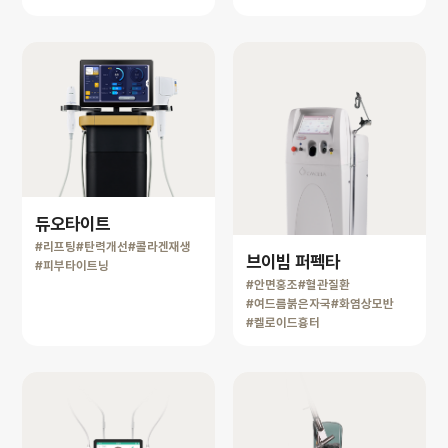
듀오타이트
#리프팅
#탄력개선
#콜라겐재생
브이빔 퍼펙타
#피부타이트닝
#안면홍조
#혈관질환
#여드름붉은자국
#화염상모반
#켈로이드흉터