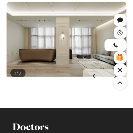
1
/
8