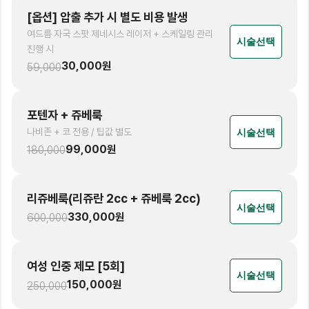
[옵션] 압출 추가 시 별도 비용 발생
여드름 자국 스팟 제네시스 레이저 + 스케일링 관리
시술선택
진행 시
30,000
원
59,000
포텐자 + 쥬베룩
나비존 + 코 전용 / 팁값 별도
시술선택
99,000
원
180,000
리쥬베룩(리쥬란 2cc + 쥬베룩 2cc)
시술선택
330,000
원
600,000
여성 인중 제모 [5회]
시술선택
150,000
원
250,000