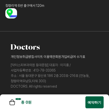
청량리역 6번 출구에서 120m
개인정보취급방침
사이트 이용약관
회원가입
비급여 수가표
[닥터스피부과의원 동대문점] 대표자 : 이지홍 /
사업자등록번호 : 413-78-33365
주소 : 서울 동대문구 왕산로 186 2층 203호-216호 (전농동,
청량리역우남SL타워 300)
DOCTORS. All rights reserved
0
총
0
원
예약하기