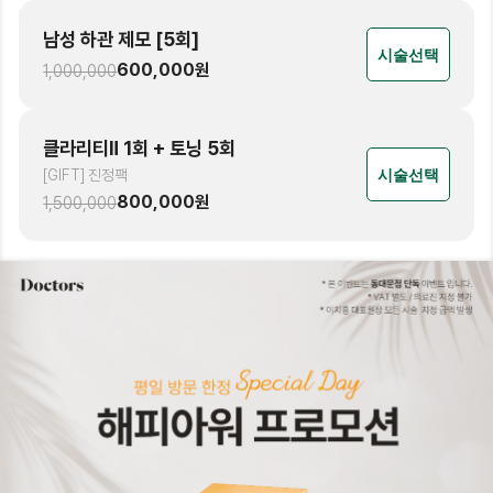
남성 하관 제모 [5회]
시술선택
600,000
원
1,000,000
클라리티Ⅱ 1회 + 토닝 5회
[GIFT] 진정팩
시술선택
800,000
원
1,500,000